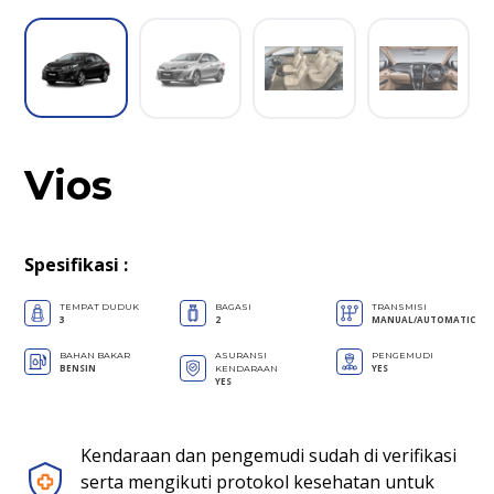
Vios
Spesifikasi
:
TEMPAT DUDUK
BAGASI
TRANSMISI
3
2
MANUAL/AUTOMATIC
BAHAN BAKAR
ASURANSI
PENGEMUDI
BENSIN
YES
KENDARAAN
YES
Kendaraan dan pengemudi sudah di verifikasi
serta mengikuti protokol kesehatan untuk