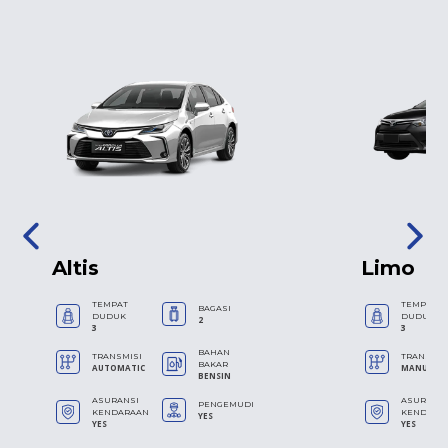
Altis
Limo
TEMPAT
TEMPAT
BAGASI
DUDUK
DUDUK
2
3
3
BAHAN
TRANSMISI
TRANSMIS
BAKAR
AUTOMATIC
MANUAL
BENSIN
ASURANSI
ASURANS
PENGEMUDI
KENDARAAN
KENDARA
YES
YES
YES