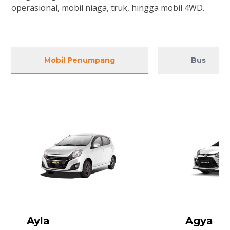
operasional, mobil niaga, truk, hingga mobil 4WD.
Mobil Penumpang
Bus
Ayla
Hiace Premio
Hilux
Hilux Pick Up
New Dyna
Verza 150 CB CW
Agya
Hiace
D-Max
Gran Ma
Elf NKR
CB 150 