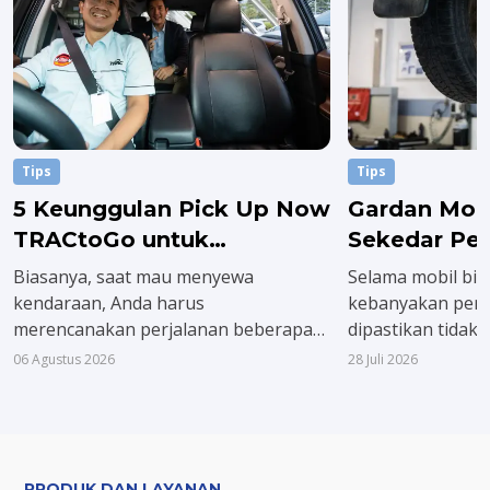
Tips
Tips
5 Keunggulan Pick Up Now
Gardan Mobi
TRACtoGo untuk
Sekedar Pe
Transportasi Instan
Biasanya, saat mau menyewa
Selama mobil bisa
kendaraan, Anda harus
kebanyakan pen
merencanakan perjalanan beberapa
dipastikan tidak
hari sebelumnya. Padahal, urusan
kondisi gardan. 
06 Agustus 2026
28 Juli 2026
keluarga dan pekerjaan tidak selalu
mobil bermasala
bisa diprediksi. Tapi kini lewat Pick Up
tentu jadi tidak 
Now TRACtoGo, Anda tidak perlu lagi
biaya yang tidak 
memusingkan hal itu.
perbaikannya.
PRODUK DAN LAYANAN