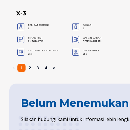
X-3
TEMPAT DUDUK
BAGASI
3
2
TRANSMISI
BAHAN BAKAR
AUTOMATIC
BENSIN/DIESEL
ASURANSI KENDARAAN
PENGEMUDI
YES
YES
<
1
2
3
4
>
Belum Menemukan U
Silakan hubungi kami untuk informasi lebih lengk