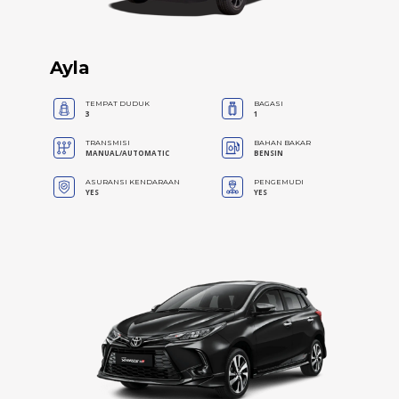
Ayla
TEMPAT DUDUK
BAGASI
3
1
TRANSMISI
BAHAN BAKAR
MANUAL/AUTOMATIC
BENSIN
ASURANSI KENDARAAN
PENGEMUDI
YES
YES