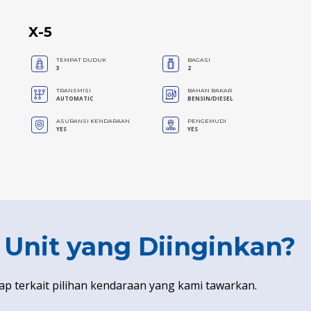
X-5
TEMPAT DUDUK
BAGASI
3
2
TRANSMISI
BAHAN BAKAR
AUTOMATIC
BENSIN/DIESEL
ASURANSI KENDARAAN
PENGEMUDI
YES
YES
nit yang Diinginkan?
ap terkait pilihan kendaraan yang kami tawarkan.