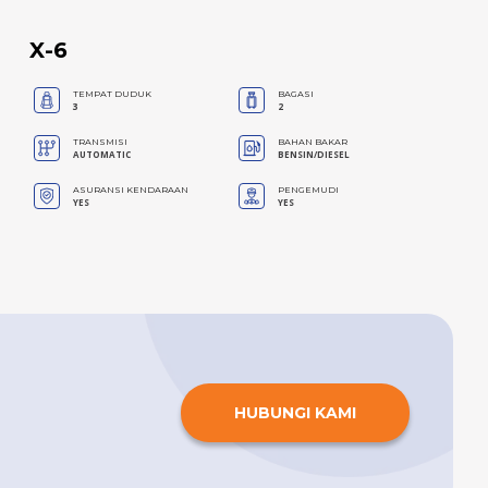
X-6
TEMPAT DUDUK
BAGASI
3
2
TRANSMISI
BAHAN BAKAR
AUTOMATIC
BENSIN/DIESEL
ASURANSI KENDARAAN
PENGEMUDI
YES
YES
HUBUNGI KAMI