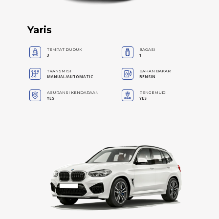
Yaris
TEMPAT DUDUK
BAGASI
3
1
TRANSMISI
BAHAN BAKAR
MANUAL/AUTOMATIC
BENSIN
ASURANSI KENDARAAN
PENGEMUDI
YES
YES