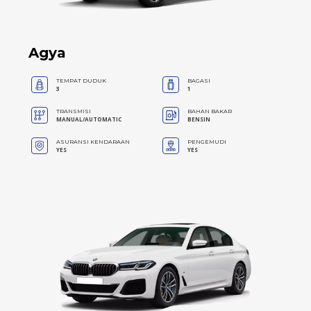
Agya
TEMPAT DUDUK
BAGASI
3
1
TRANSMISI
BAHAN BAKAR
MANUAL/AUTOMATIC
BENSIN
ASURANSI KENDARAAN
PENGEMUDI
YES
YES