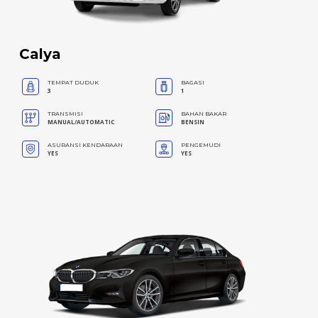
Calya
TEMPAT DUDUK
BAGASI
3
1
TRANSMISI
BAHAN BAKAR
MANUAL/AUTOMATIC
BENSIN
ASURANSI KENDARAAN
PENGEMUDI
YES
YES