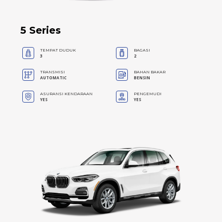
5 Series
TEMPAT DUDUK
BAGASI
3
2
TRANSMISI
BAHAN BAKAR
AUTOMATIC
BENSIN
ASURANSI KENDARAAN
PENGEMUDI
YES
YES