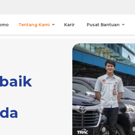
omo
Tentang Kami
Karir
Pusat Bantuan
baik
da