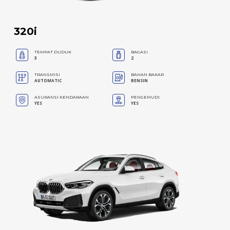
320i
TEMPAT DUDUK
BAGASI
3
2
TRANSMISI
BAHAN BAKAR
AUTOMATIC
BENSIN
ASURANSI KENDARAAN
PENGEMUDI
YES
YES