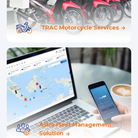
TRAC Motorcycle Services
Layanan pengelolaan kendaraan dengan
teknologi terkini, menyeluruh dan
terintegrasi untuk meningkatkan efisiensi
operasional bisnis Anda.
Astra Fleet Management
Solution