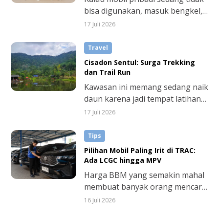
di sepanjang jalan.
bisa digunakan, masuk bengkel,
atau memang belum punya
17 Juli 2026
kendaraan sendiri, sewa mobil
instan dengan Pick Up Now
Travel
TRACtoGo bisa jadi solusi.
Cisadon Sentul: Surga Trekking
dan Trail Run
Kawasan ini memang sedang naik
daun karena jadi tempat latihan
favorit pecinta trekking dan trail
17 Juli 2026
run. Punya panorama cantik
dengan suasana alam
Tips
pegunungan, plus lokasinya tidak
Pilihan Mobil Paling Irit di TRAC:
sulit dijangkau karena dekat dari
Ada LCGC hingga MPV
Jakarta.
Harga BBM yang semakin mahal
membuat banyak orang mencari
cara untuk lebih menghemat
16 Juli 2026
biaya transportasi. Bagi Anda