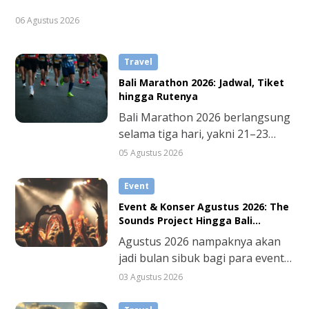
06 Agustus 2026
Travel
Bali Marathon 2026: Jadwal, Tiket
hingga Rutenya
Bali Marathon 2026 berlangsung
selama tiga hari, yakni 21–23
Agustus. Di dua hari pertama,
05 Agustus 2026
peserta diwajibkan
mengambil race pack terlebih
Event
dulu. Sementara itu, agenda
Event & Konser Agustus 2026: The
puncak atau race day digelar
Sounds Project Hingga Bali
Minggu, 23 Agustus 2026.
Marathon
Agustus 2026 nampaknya akan
jadi bulan sibuk bagi para event-
goers di Indonesia. Selain meriah
03 Agustus 2026
dengan suasana kemerdekaan,
ada banyak event olahraga,