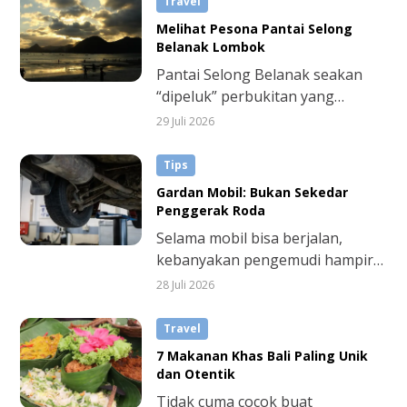
Travel
festival musik, hingga konser
Melihat Pesona Pantai Selong
yang sayang banget untuk
Belanak Lombok
dilewatkan.
Pantai Selong Belanak seakan
“dipeluk” perbukitan yang
membuatnya begitu estetik.
29 Juli 2026
Perpaduan bukit hijau, pasir
putih, dan laut biru menciptakan
Tips
panorama yang memanjakan
Gardan Mobil: Bukan Sekedar
mata sekaligus jadi latar foto
Penggerak Roda
yang menarik.
Selama mobil bisa berjalan,
kebanyakan pengemudi hampir
dipastikan tidak pernah
28 Juli 2026
memikirkan kondisi gardan.
Padahal, saat gardan mobil
Travel
bermasalah, performa mobil
7 Makanan Khas Bali Paling Unik
tentu jadi tidak optimal dan
dan Otentik
butuh biaya yang tidak sedikit
Tidak cuma cocok buat