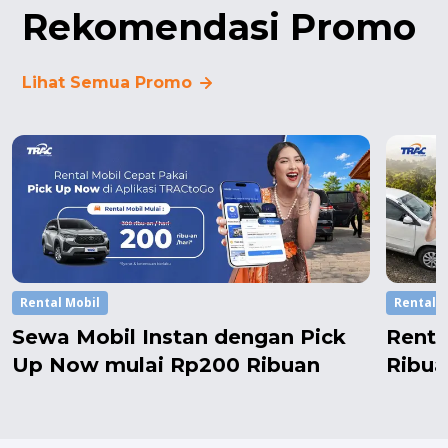
Rekomendasi Promo
Lihat Semua Promo
Rental Mobil
Rental M
Sewa Mobil Instan dengan Pick
Renta
Up Now mulai Rp200 Ribuan
Ribua
Setel