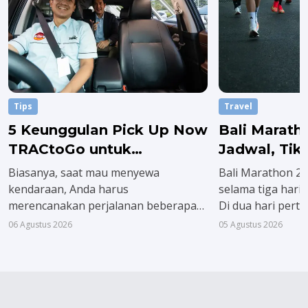
Tips
Travel
5 Keunggulan Pick Up Now
Bali Marath
TRACtoGo untuk
Jadwal, Tik
Transportasi Instan
Rutenya
Biasanya, saat mau menyewa
Bali Marathon 2
kendaraan, Anda harus
selama tiga hari,
merencanakan perjalanan beberapa
Di dua hari pert
hari sebelumnya. Padahal, urusan
diwajibkan meng
06 Agustus 2026
05 Agustus 2026
keluarga dan pekerjaan tidak selalu
pack terlebih dul
bisa diprediksi. Tapi kini lewat Pick Up
agenda puncak at
Now TRACtoGo, Anda tidak perlu lagi
Minggu, 23 Agust
memusingkan hal itu.