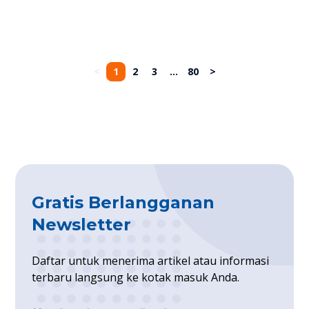
yang sehari-harinya
menggunakan mobil pribadi,
beralih ke mobil paling irit bensin
adalah solusi paling logis.
<
1
2
3
...
80
>
Gratis Berlangganan
Newsletter
Daftar untuk menerima artikel atau informasi
terbaru langsung ke kotak masuk Anda.