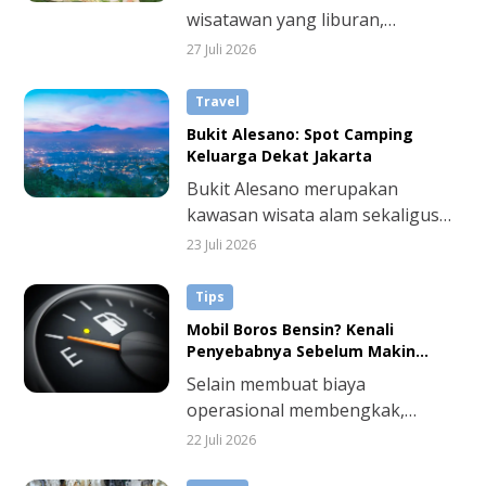
untuk perbaikannya.
wisatawan yang liburan,
makanan khas Bali juga wajib
27 Juli 2026
dicoba saat sedang melakukan
perjalanan dinas. Berikut
Travel
rekomendasi yang wajib masuk
Bukit Alesano: Spot Camping
dalam daftar kuliner Anda.
Keluarga Dekat Jakarta
Bukit Alesano merupakan
kawasan wisata alam sekaligus
area camping yang berlokasi di
23 Juli 2026
Kabupaten Bogor, Jawa Barat.
Karena berada di area
Tips
pegunungan, kombinasi udara
Mobil Boros Bensin? Kenali
sejuk dan panorama hijau sangat
Penyebabnya Sebelum Makin
menenangkan disini.
Parah
Selain membuat biaya
operasional membengkak,
kondisi itu bisa mengganggu
22 Juli 2026
aktivitas. Apalagi kalau mobil