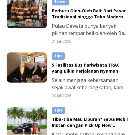
digunakan sehari-hari untuk
Travel
bekerja, antar-jemput anak, atau
Berburu Oleh-Oleh Bali: Dari Pasar
agenda harian keluarga lainnya.
Tradisional hingga Toko Modern
Pulau Dewata punya banyak
pilihan tempat beli oleh-oleh Bali
yang lengkap dan harganya
21 Juli 2026
bersahabat. Mulai dari pasar
tradisional yang menjual
Tips
kerajinan tangan khas hingga
5 Fasilitas Bus Pariwisata TRAC
toko modern dengan koleksi
yang Bikin Perjalanan Nyaman
makanan dan souvenir yang
Selain menjaga kebersamaan
praktis dibawa pulang.
sejak awal keberangkatan, kamu
juga bisa menghemat tenaga.
20 Juli 2026
Salah satu keunggulan bus
pariwisata untuk liburan adalah
Tips
tersedianya berbagai fasilitas
Tiba-tiba Mau Liburan? Sewa Mobil
modern yang dirancang khusus
Instan dengan Pick Up Now
untuk menciptakan kenyamanan
TRACtoGo
Kalau mobil pribadi sedang tidak