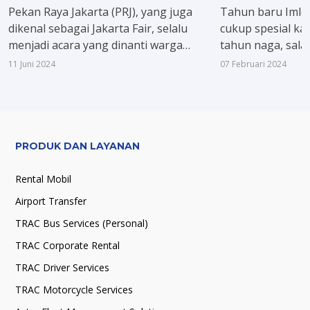
Imlek 2024
Pekan Raya Jakarta (PRJ), yang juga
Tahun baru Imlek 
dikenal sebagai Jakarta Fair, selalu
cukup spesial ka
menjadi acara yang dinanti warga
tahun naga, sala
Jakarta dan sekitarnya. Nggak cuma
mitologi paling p
11 Juni 2024
07 Februari 2024
menghadirkan pameran produk dari
banyak tentang 
berbagai industri, PRJ juga dikenal
2024 dan jangan 
dengan rangkaian konser musiknya
rayakan kemeria
yang meriah. Kini, PRJ kembali
menggelar berbagai konser seru yang
PRODUK DAN LAYANAN
menghadirkan musisi top tanah air.
Rental Mobil
Airport Transfer
TRAC Bus Services (Personal)
TRAC Corporate Rental
TRAC Driver Services
TRAC Motorcycle Services