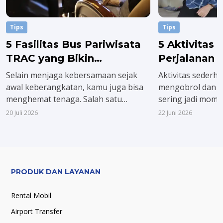
Tips
Tips
5 Fasilitas Bus Pariwisata
5 Aktivitas I
TRAC yang Bikin
Perjalanan 
Perjalanan Nyaman
Pariwisata 
Selain menjaga kebersamaan sejak
Aktivitas sederha
Menyenang
awal keberangkatan, kamu juga bisa
mengobrol dan b
menghemat tenaga. Salah satu
sering jadi mome
keunggulan bus pariwisata untuk
dalam perjalanan
20 Juli 2026
22 Juni 2026
liburan adalah tersedianya berbagai
mengenal lebih de
fasilitas modern yang dirancang
menarik, atau m
khusus untuk menciptakan
pengalaman lucu 
kenyamanan di sepanjang jalan.
PRODUK DAN LAYANAN
Rental Mobil
Airport Transfer