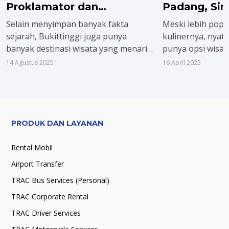
Proklamator dan
Padang, Sin
Keindahan Alamnya
Selain menyimpan banyak fakta
Meski lebih popu
sejarah, Bukittinggi juga punya
kulinernya, nyat
banyak destinasi wisata yang menarik
punya opsi wisat
untuk dijelajahi lho. Jadi, kota ini
yang bisa kamu 
14 Agustus 2025
16 April 2025
bisa banget jadi tujuan wisata,
satu hari saja.
terutama di momen perayaan
Kemerdekaan Indonesia di bulan
Agustus ini.
PRODUK DAN LAYANAN
Rental Mobil
Airport Transfer
TRAC Bus Services (Personal)
TRAC Corporate Rental
TRAC Driver Services