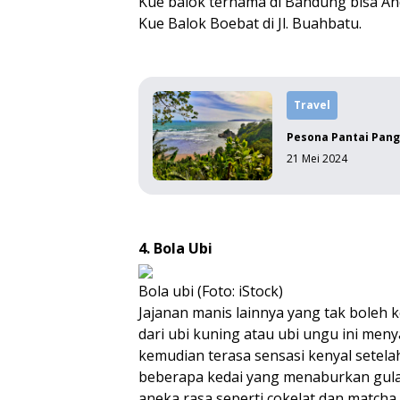
Kue balok ternama di Bandung bisa And
Kue Balok Boebat di Jl. Buahbatu.
Travel
Pesona Pantai Pang
21 Mei 2024
4. Bola Ubi
Bola ubi (Foto: iStock)
Jajanan manis lainnya yang tak boleh k
dari ubi kuning atau ubi ungu ini menya
kemudian terasa sensasi kenyal setelah
beberapa kedai yang menaburkan gula 
aneka rasa seperti cokelat dan matcha. 