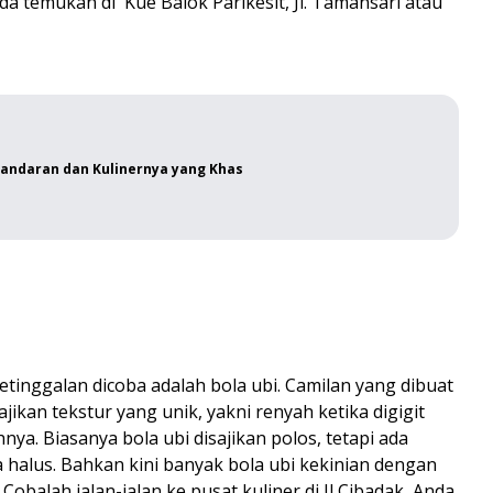
a temukan di Kue Balok Parikesit, Jl. Tamansari atau
andaran dan Kulinernya yang Khas
etinggalan dicoba adalah bola ubi. Camilan yang dibuat
jikan tekstur yang unik, yakni renyah ketika digigit
nya. Biasanya bola ubi disajikan polos, tetapi ada
halus. Bahkan kini banyak bola ubi kekinian dengan
Cobalah jalan-jalan ke pusat kuliner di Jl Cibadak, Anda