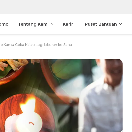
omo
Tentang Kami
Karir
Pusat Bantuan
jib Kamu Coba Kalau Lagi Liburan ke Sana