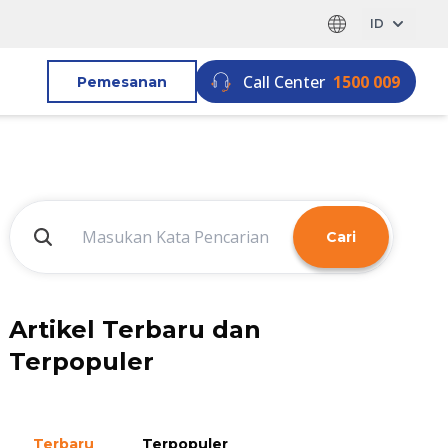
ID
Call Center
1500 009
Pemesanan
Cari
Artikel Terbaru dan
Terpopuler
Terbaru
Terpopuler