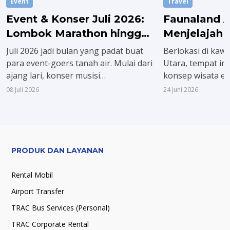
Event
Travel
Event & Konser Juli 2026:
Faunaland A
Lombok Marathon hingga
Menjelajah
Konser The
ala Jakarta
Juli 2026 jadi bulan yang padat buat
Berlokasi di kawa
Neighbourhood
para event-goers tanah air. Mulai dari
Utara, tempat in
ajang lari, konser musisi
konsep wisata e
internasional, sampai festival budaya,
suasana hijau ya
08 Juli 2026
24 Juni 2026
semuanya numpuk di bulan ini.
terasa seperti a
Amazon. Hah! apa
PRODUK DAN LAYANAN
Rental Mobil
Airport Transfer
TRAC Bus Services (Personal)
TRAC Corporate Rental