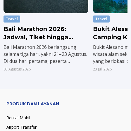
Travel
Travel
Bali Marathon 2026:
Bukit Alesa
Jadwal, Tiket hingga
Camping Ke
Rutenya
Jakarta
Bali Marathon 2026 berlangsung
Bukit Alesano m
selama tiga hari, yakni 21–23 Agustus.
wisata alam seka
Di dua hari pertama, peserta
yang berlokasi d
diwajibkan mengambil race
Jawa Barat. Kare
05 Agustus 2026
23 Juli 2026
pack terlebih dulu. Sementara itu,
pegunungan, kom
agenda puncak atau race day digelar
dan panorama hi
Minggu, 23 Agustus 2026.
menenangkan dis
PRODUK DAN LAYANAN
Rental Mobil
Airport Transfer