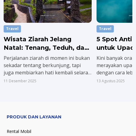
Travel
Travel
Wisata Ziarah Jelang
5 Spot Anti
Natal: Tenang, Teduh, dan
untuk Upaca
Penuh Makna
Perjalanan ziarah di momen ini bukan
Kini banyak oran
sekadar tentang berkunjung, tapi
merayakan upaca
juga membiarkan hati kembali selaras.
dengan cara lebih
Dari pulau Jawa hingga Sulawesi. Bali
mendekatkan diri
11 Desember 2025
13 Agustus 2025
hingga Sumatera, berikut
cuma unik, tapi 
rekomendasi wisata rohani Natal yang
karena dilakukan 
bisa jadi tujuan perjalanan penuh
bisa memantik s
makna.
nasionalisme dari
PRODUK DAN LAYANAN
Rental Mobil