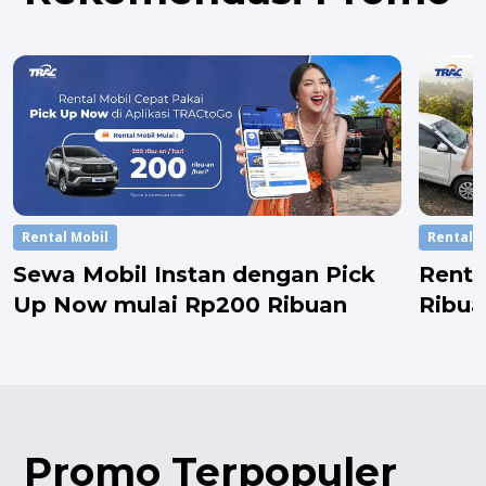
Rental Mobil
Rental M
Sewa Mobil Instan dengan Pick
Renta
Up Now mulai Rp200 Ribuan
Ribua
Setel
Promo Terpopuler