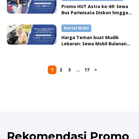
Promo HUT Astra ke-69: Sewa
Bus Pariwisata Diskon hingga
Rp690,000
Rental Mobil
Harga Teman buat Mudik
Lebaran: Sewa Mobil Bulanan
mulai Rp 4 Jutaan
<
1
2
3
...
17
>
Rekomendasi Promo