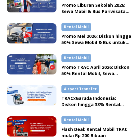
Promo Liburan Sekolah 2026:
kebutuhan perjalananmu. Download aplikasi
Sewa Mobil & Bus Pariwisata
TRACtoGo di
Playstore
dan
Appstore
.
TRAC Diskon hingga 26%
Rental Mobil
TRAC Rental, Teman di Setiap Kilometer
Promo Mei 2026: Diskon hingga
50% Sewa Mobil & Bus untuk
Long Weekend & Liburan
Rental Mobil
Promo TRAC April 2026: Diskon
50% Rental Mobil, Sewa
Bulanan & Bus Pariwisata
Airport Transfer
TRACxGaruda Indonesia:
Diskon hingga 33% Rental
Mobil dan Airport Transfer
Rental Mobil
Flash Deal: Rental Mobil TRAC
mulai Rp 200 Ribuan