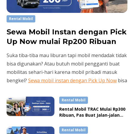
Rental Mobil
Sewa Mobil Instan dengan Pick
Up Now mulai Rp200 Ribuan
Suka tiba-tiba mau liburan tapi mobil mendadak tidak
bisa digunakan? Atau butuh mobil pengganti buat
mobilitas sehari-hari karena mobil pribadi masuk
bengkel?
Sewa mobil instan dengan Pick Up Now
bisa
jadi solusi.
Rental Mobil
Pesan
rental mobil lepas kunci
lewat Pick Up Now
Rental Mobil TRAC Mulai Rp300
di
website
atau aplikasi TRACtoGo sekarang lebih
Ribuan, Pas Buat Jalan-jalan
hemat mulai dari Rp200 ribuan.
Setelah Gajian
Rental Mobil
Cek langsung stoknya dan pilih mobil sesuai