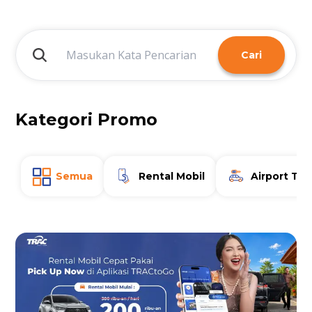
Cari
Kategori Promo
Semua
Rental Mobil
Airport Tra