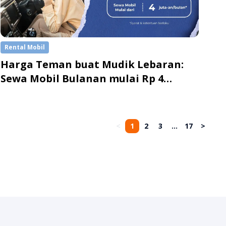
Rental Mobil
Harga Teman buat Mudik Lebaran:
Sewa Mobil Bulanan mulai Rp 4
Jutaan
<
1
2
3
...
17
>