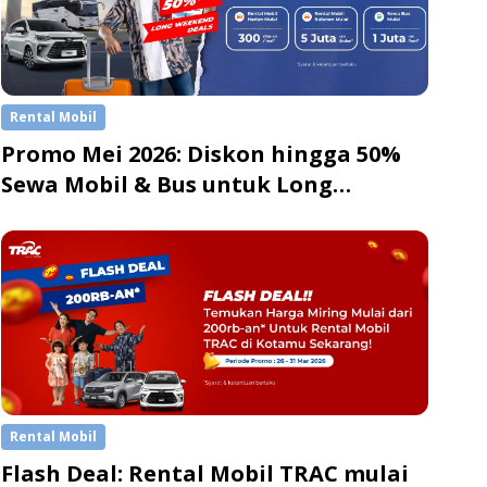
TRACtoGo di
Playstore
dan
Appstore
.
TRAC Rental, Teman di Setiap Kilometer
Rental Mobil
Promo Mei 2026: Diskon hingga 50%
Sewa Mobil & Bus untuk Long
Weekend & Liburan
Rental Mobil
Flash Deal: Rental Mobil TRAC mulai