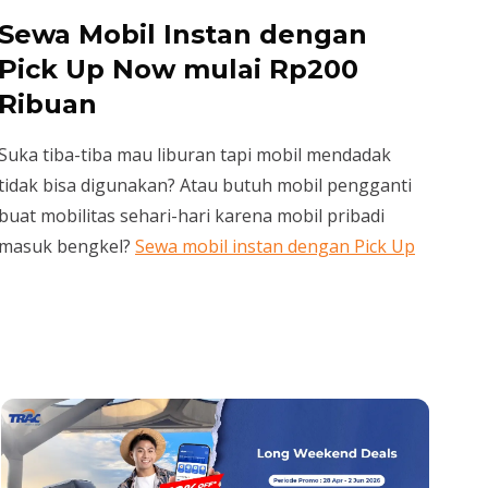
Sewa Mobil Instan dengan
Pick Up Now mulai Rp200
Ribuan
Suka tiba-tiba mau liburan tapi mobil mendadak
tidak bisa digunakan? Atau butuh mobil pengganti
buat mobilitas sehari-hari karena mobil pribadi
masuk bengkel?
Sewa mobil instan dengan Pick Up
Now
bisa jadi solusi.
Pesan
rental mobil lepas kunci
lewat Pick Up Now
di
website
atau aplikasi TRACtoGo sekarang lebih
hemat mulai dari Rp200 ribuan.
Cek langsung stoknya dan pilih mobil sesuai
kebutuhan perjalananmu. Download aplikasi