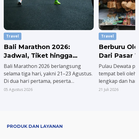
Travel
Travel
Bali Marathon 2026:
Berburu Ole
Jadwal, Tiket hingga
Dari Pasar T
Rutenya
hingga Tok
Bali Marathon 2026 berlangsung
Pulau Dewata pu
selama tiga hari, yakni 21–23 Agustus.
tempat beli oleh-
Di dua hari pertama, peserta
lengkap dan har
diwajibkan mengambil race
Mulai dari pasar 
05 Agustus 2026
21 Juli 2026
pack terlebih dulu. Sementara itu,
menjual kerajina
agenda puncak atau race day digelar
toko modern den
Minggu, 23 Agustus 2026.
dan souvenir yan
pulang.
PRODUK DAN LAYANAN