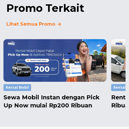
Promo Terkait
Lihat Semua Promo
Rental Mobil
Rental M
Sewa Mobil Instan dengan Pick
Renta
Up Now mulai Rp200 Ribuan
Ribua
Setel