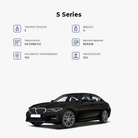
5 Series
TEMPAT DUDUK
BAGASI
3
2
TRANSMISI
BAHAN BAKAR
AUTOMATIC
BENSIN
ASURANSI KENDARAAN
PENGEMUDI
YES
YES