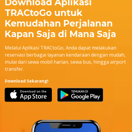
Download Aplikasi
atau rambu larangan, marka jalan, alat
pemberi isyarat lalu lintas, gerakan lalu
TRACtoGo untuk
lintas, berhenti dan parkir, peringatan
Kemudahan Perjalanan
bunyi dan sinar, kecepatan maksimal atau
minimal.
Kapan Saja di Mana Saja
Pengguna Kendaraan (user) dan
penumpang wajib menggunakan sabuk
Melalui Aplikasi TRACtoGo, Anda dapat melakukan
keselamatan.
reservasi berbagai layanan kendaraan dengan mudah,
Pengguna Kendaraan (user) dilarang
mulai dari sewa mobil harian, sewa bus, hingga airport
mengemudikan Kendaraan melebihi
transfer.
batas kecepatan paling tinggi yang
ditetapkan secara nasional dan/atau
Download Sekarang!
berbalapan dengan kendaraan lain.
Baca Selengkapnya