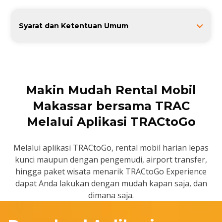
Syarat dan Ketentuan Umum
1. Apabila CUSTOMER menggunakan
Kendaraan tanpa layanan Pengemudi dari
TRAC, maka berlaku ketentuan-ketentuan
penggunaan Kendaraan sebagai berikut :
Pengguna Kendaraan (user) wajib :
Makin Mudah Rental Mobil
berperilaku tertib; dan/atau
Makassar bersama TRAC
mencegah hal-hal yang dapat
Melalui Aplikasi TRACtoGo
merintangi, membahayakan
keamanan dan keselamatan lalu
lintas atau yang dapat menimbulkan
Melalui aplikasi TRACtoGo, rental mobil harian lepas
kerusakan jalan.
kunci maupun dengan pengemudi, airport transfer,
Pengguna Kendaraan (user) wajib
hingga paket wisata menarik TRACtoGo Experience
mengemudikan Kendaraan dengan wajar
dapat Anda lakukan dengan mudah kapan saja, dan
dan penuh konsentrasi.
dimana saja.
Pengguna Kendaraan (user) wajib
mematuhi ketentuan rambu perintah