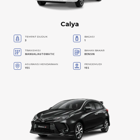
Calya
TEMPAT DUDUK
BAGASI
3
1
TRANSMISI
BAHAN BAKAR
MANUAL/AUTOMATIC
BENSIN
ASURANSI KENDARAAN
PENGEMUDI
YES
YES