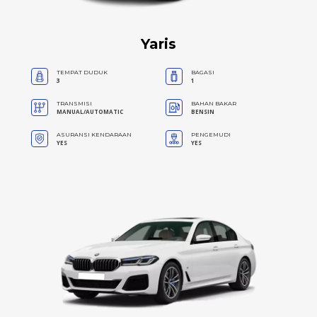
Yaris
TEMPAT DUDUK
BAGASI
3
1
TRANSMISI
BAHAN BAKAR
MANUAL/AUTOMATIC
BENSIN
ASURANSI KENDARAAN
PENGEMUDI
YES
YES