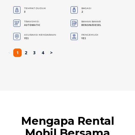
TEMPAT DUDUK
BAGASI
3
2
TRANSMISI
BAHAN BAKAR
AUTOMATIC
BENSIN/DIESEL
ASURANSI KENDARAAN
PENGEMUDI
YES
YES
<
1
2
3
4
>
Mengapa Rental
Mobil Bersama