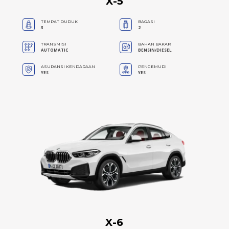
X-5
TEMPAT DUDUK
BAGASI
3
2
TRANSMISI
BAHAN BAKAR
AUTOMATIC
BENSIN/DIESEL
ASURANSI KENDARAAN
PENGEMUDI
YES
YES
X-6