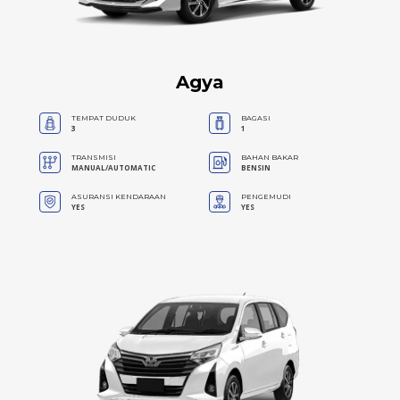
Agya
TEMPAT DUDUK
BAGASI
3
1
TRANSMISI
BAHAN BAKAR
MANUAL/AUTOMATIC
BENSIN
ASURANSI KENDARAAN
PENGEMUDI
YES
YES