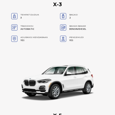
X-3
TEMPAT DUDUK
BAGASI
3
2
TRANSMISI
BAHAN BAKAR
AUTOMATIC
BENSIN/DIESEL
ASURANSI KENDARAAN
PENGEMUDI
YES
YES