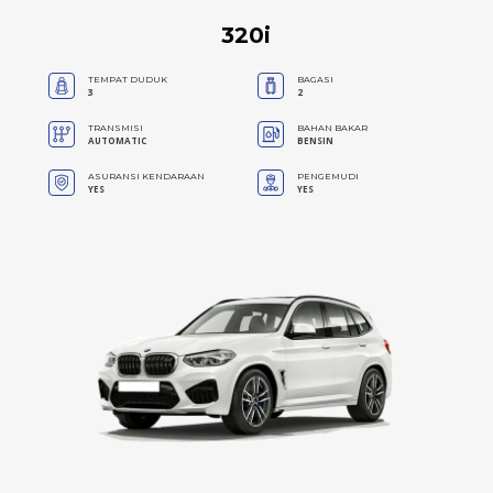
320i
TEMPAT DUDUK
BAGASI
3
2
TRANSMISI
BAHAN BAKAR
AUTOMATIC
BENSIN
ASURANSI KENDARAAN
PENGEMUDI
YES
YES