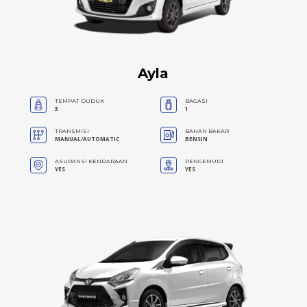
Ayla
TEMPAT DUDUK
BAGASI
3
1
TRANSMISI
BAHAN BAKAR
MANUAL/AUTOMATIC
BENSIN
ASURANSI KENDARAAN
PENGEMUDI
YES
YES