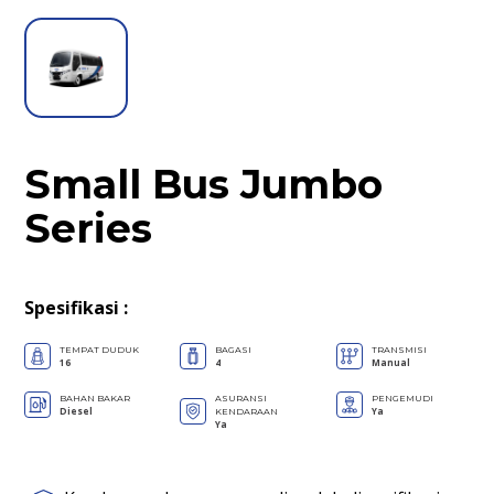
Small Bus Jumbo
Series
Spesifikasi
:
TEMPAT DUDUK
BAGASI
TRANSMISI
16
4
Manual
BAHAN BAKAR
ASURANSI
PENGEMUDI
Diesel
Ya
KENDARAAN
Ya