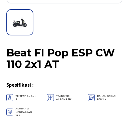
Beat FI Pop ESP CW
110 2x1 AT
Spesifikasi
:
TEMPAT DUDUK
TRANSMISI
BAHAN BAKAR
2
AUTOMATIC
BENSIN
ASURANSI
KENDARAAN
YES