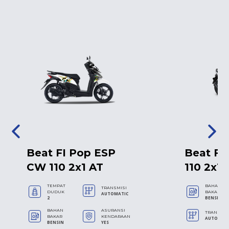
Beat FI Pop ESP
Beat FI
CW 110 2x1 AT
110 2x1 
TEMPAT
BAHAN
TRANSMISI
DUDUK
BAKAR
AUTOMATIC
2
BENSIN
BAHAN
ASURANSI
TRANSMIS
BAKAR
KENDARAAN
AUTOMAT
BENSIN
YES