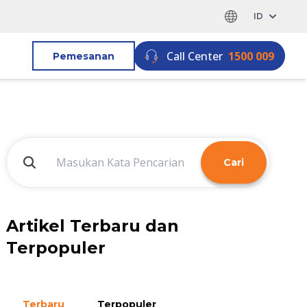
ID
Call Center
1500 009
Pemesanan
Cari
Artikel Terbaru dan
Terpopuler
Terbaru
Terpopuler