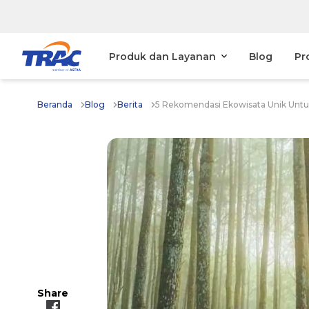
Produk dan Layanan
Blog
Pr
Beranda
Blog
Berita
5 Rekomendasi Ekowisata Unik Unt
Share