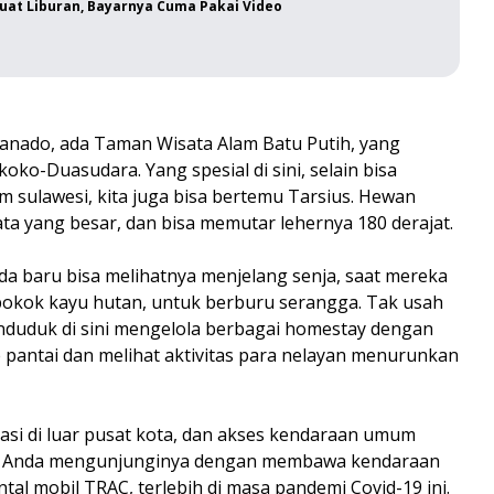
buat Liburan, Bayarnya Cuma Pakai Video
Manado, ada Taman Wisata Alam Batu Putih, yang
ko-Duasudara. Yang spesial di sini, selain bisa
m sulawesi, kita juga bisa bertemu Tarsius. Hewan
 mata yang besar, dan bisa memutar lehernya 180 derajat.
da baru bisa melihatnya menjelang senja, saat mereka
pokok kayu hutan, untuk berburu serangga. Tak usah
nduduk di sini mengelola berbagai homestay dengan
 ke pantai dan melihat aktivitas para nelayan menurunkan
kasi di luar pusat kota, dan akses kendaraan umum
 jika Anda mengunjunginya dengan membawa kendaraan
tal mobil TRAC, terlebih di masa pandemi Covid-19 ini.