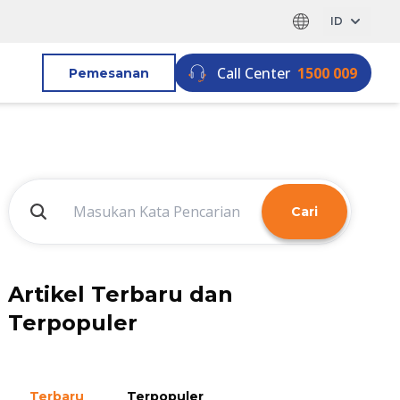
ID
Call Center
1500 009
Pemesanan
Cari
Artikel Terbaru dan
Terpopuler
Terbaru
Terpopuler