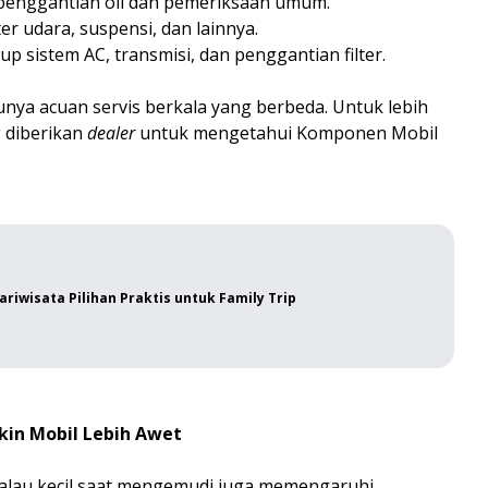
k penggantian oli dan pemeriksaan umum.
er udara, suspensi, dan lainnya.
p sistem AC, transmisi, dan penggantian filter.
nya acuan servis berkala yang berbeda. Untuk lebih
g diberikan
dealer
untuk mengetahui Komponen Mobil
ariwisata Pilihan Praktis untuk Family Trip
kin Mobil Lebih Awet
 walau kecil saat mengemudi juga memengaruhi