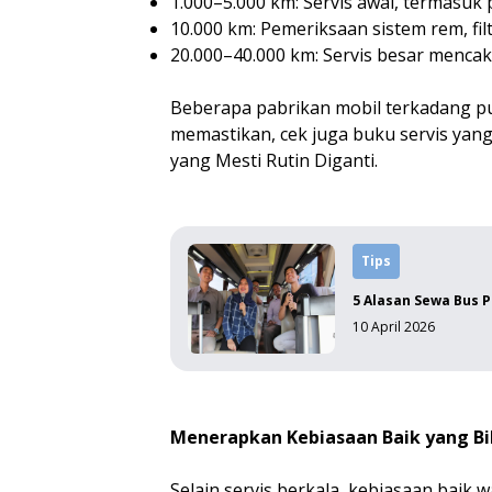
1.000–5.000 km: Servis awal, termasu
10.000 km: Pemeriksaan sistem rem, filt
20.000–40.000 km: Servis besar mencaku
Beberapa pabrikan mobil terkadang pu
memastikan, cek juga buku servis yan
yang Mesti Rutin Diganti.
Tips
5 Alasan Sewa Bus P
10 April 2026
Menerapkan Kebiasaan Baik yang Bi
Selain servis berkala, kebiasaan baik