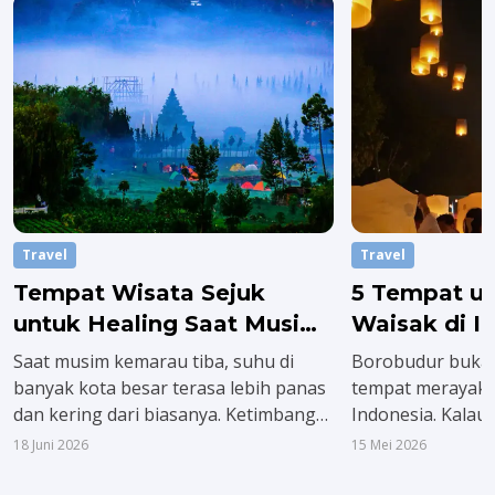
Travel
Travel
Tempat Wisata Sejuk
5 Tempat u
untuk Healing Saat Musim
Waisak di I
Panas
Borobudur
Saat musim kemarau tiba, suhu di
Borobudur bukan
banyak kota besar terasa lebih panas
tempat merayaka
dan kering dari biasanya. Ketimbang
Indonesia. Kalau
mengeluh terus, lebih baik liburan ke
lebih tenang dan 
18 Juni 2026
15 Mei 2026
tempat wisata sejuk buat healing,
lima destinasi ini 
refreshing, atau sekedar menikmati
menarik untuk 