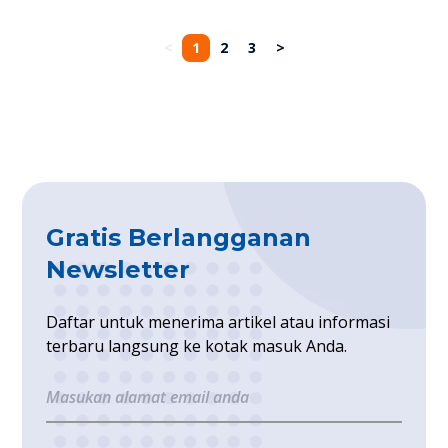
tahun 2024 ini, coba sesuaikan
rencana wisata dengan zodiak
<
1
2
3
>
alias horoskop aja, sob!
Gratis Berlangganan
Newsletter
Daftar untuk menerima artikel atau informasi
terbaru langsung ke kotak masuk Anda.