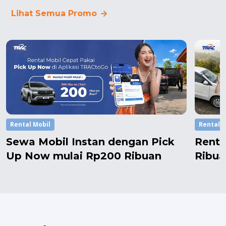
Lihat Semua Promo
Rental Mobil
Rental M
Sewa Mobil Instan dengan Pick
Renta
Up Now mulai Rp200 Ribuan
Ribua
Setel