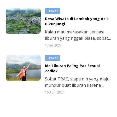
Pringgarata, Lombok Tengah.
perlombaan. Ada beberapa
daerah yang setiap tahun punya
Travel
tradisi dan lomba 17 Agustus
Desa Wisata di Lombok yang Asik
yang cukup unik dan ikonik.
Dikunjungi
Penasaran? Simak selengkapnya,
Kalau mau merasakan sensasi
sob.
liburan yang nggak biasa, sobat
TRAC bisa coba menyambangi
15 Juli 2024
beberapa desa wisata di Lombok
berikut ini. Menikmati keindahan
Travel
alamnya, melihat langsung
Ide Liburan Paling Pas Sesuai
warisan budaya leluhur, hingga
Zodiak
berinteraksi dengan penduduk
Sobat TRAC, siapa nih yang maju-
asli, dijamin memberi
mundur buat liburan karena
pengalaman liburan yang
nggak dapet ide liburan yang
16 April 2024
berbeda.
pas? Atau kamu bosan dengan
rencana liburan ke tempat yang
itu-itu aja? Kalau lagi mentok
menemukan destinasi liburan