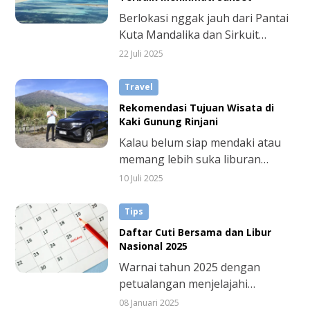
Bibir Pasifik”.
Berlokasi nggak jauh dari Pantai
Kuta Mandalika dan Sirkuit
MotoGP Mandalika, bukit ini
22 Juli 2025
menyuguhkan kombinasi
sempurna antara keindahan alam
Travel
dan vibe modern kawasan wisata
Rekomendasi Tujuan Wisata di
baru.
Kaki Gunung Rinjani
Kalau belum siap mendaki atau
memang lebih suka liburan
santai, ada banyak pilihan wisata
10 Juli 2025
di kaki gunung Rinjani yang bisa
dijelajahi. Panoramanya nggak
Tips
kalah indah, udaranya tetap
Daftar Cuti Bersama dan Libur
sejuk, dan yang paling penting:
Nasional 2025
aksesnya lebih mudah.
Warnai tahun 2025 dengan
petualangan menjelajahi
berbagai tempat baru dan seru.
08 Januari 2025