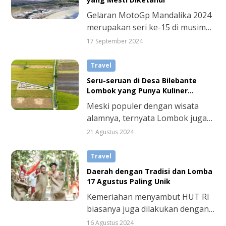
mengelilinginya.
Gelaran MotoGp Mandalika 2024
merupakan seri ke-15 di musim
ini setelah seri Italia di Misano
17 September 2024
World Circuit Marco Simoncelli
pada 20-22 September 2024.
Travel
Sekedar informasi, MotoGp 2024
Seru-seruan di Desa Bilebante
dibuka pertama kali di Losail
Lombok yang Punya Kuliner
International Circuit, Qatar pada
Otentik
Meski populer dengan wisata
8-10 Maret 2024 lalu.
alamnya, ternyata Lombok juga
punya daya pikat lain lewat desa
21 Agustus 2024
wisata lho, sob. Ada cukup
banyak desa wisata di Lombok
Travel
yang menarik dikunjungi dan
Daerah dengan Tradisi dan Lomba
tersebar mulai dari Lombok
17 Agustus Paling Unik
Tengah, Barat, hingga Timur.
Kemeriahan menyambut HUT RI
Salah satunya Desa Wisata Hijau
biasanya juga dilakukan dengan
Bilebante, di Kecamatan
menggelar berbagai tradisi dan
16 Agustus 2024