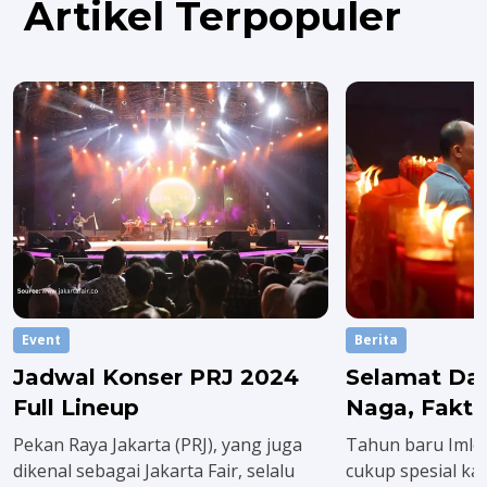
Artikel Terpopuler
Event
Berita
Jadwal Konser PRJ 2024
Selamat Da
Full Lineup
Naga, Fakta
Imlek 2024
Pekan Raya Jakarta (PRJ), yang juga
Tahun baru Imlek 
dikenal sebagai Jakarta Fair, selalu
cukup spesial ka