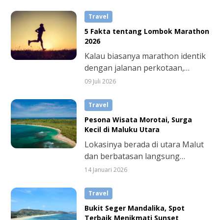
Travel
5 Fakta tentang Lombok Marathon
2026
Kalau biasanya marathon identik
dengan jalanan perkotaan,
Lombok Marathon 2026
09 Juli 2026
menawarkan pengalaman
berbeda. Di event ini, kamu bisa
Travel
berlari sambil menikmati
Pesona Wisata Morotai, Surga
perbukitan hijau, pantai, serta
Kecil di Maluku Utara
udara segar khas Mandalika.
Lokasinya berada di utara Malut
dan berbatasan langsung
dengan Samudra Pasifik,
14 Januari 2026
membuat panorama lautnya
tampak begitu luas dan dramatis.
Travel
Karena pesonanya itu, Morotai
Bukit Seger Mandalika, Spot
sering dilabeli “Mutiara Cantik di
Terbaik Menikmati Sunset