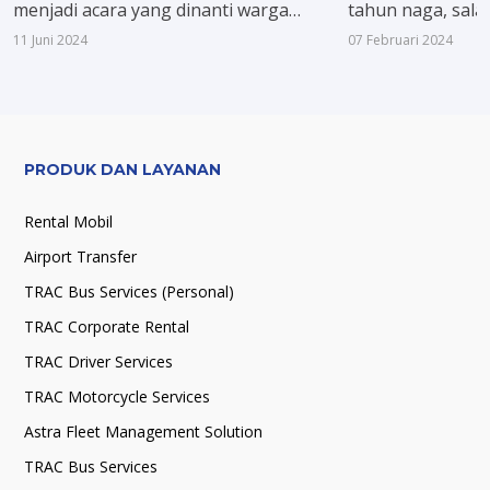
menjadi acara yang dinanti warga
tahun naga, sala
Jakarta dan sekitarnya. Nggak cuma
mitologi paling p
11 Juni 2024
07 Februari 2024
menghadirkan pameran produk dari
banyak tentang 
berbagai industri, PRJ juga dikenal
2024 dan jangan 
dengan rangkaian konser musiknya
rayakan kemeria
yang meriah. Kini, PRJ kembali
menggelar berbagai konser seru yang
PRODUK DAN LAYANAN
menghadirkan musisi top tanah air.
Rental Mobil
Airport Transfer
TRAC Bus Services (Personal)
TRAC Corporate Rental
TRAC Driver Services
TRAC Motorcycle Services
Astra Fleet Management Solution
TRAC Bus Services