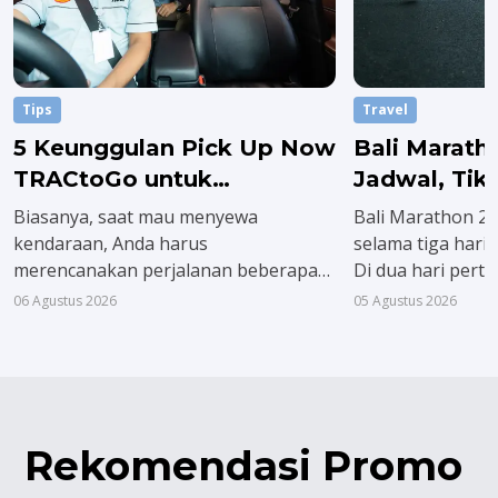
Tips
Travel
5 Keunggulan Pick Up Now
Bali Marath
TRACtoGo untuk
Jadwal, Tik
Transportasi Instan
Rutenya
Biasanya, saat mau menyewa
Bali Marathon 2
kendaraan, Anda harus
selama tiga hari,
merencanakan perjalanan beberapa
Di dua hari pert
hari sebelumnya. Padahal, urusan
diwajibkan meng
06 Agustus 2026
05 Agustus 2026
keluarga dan pekerjaan tidak selalu
pack terlebih dul
bisa diprediksi. Tapi kini lewat Pick Up
agenda puncak at
Now TRACtoGo, Anda tidak perlu lagi
Minggu, 23 Agust
memusingkan hal itu.
Rekomendasi Promo